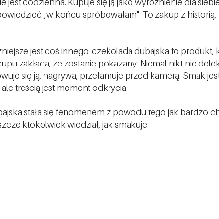
 Nie jest codzienna. Kupuje się ją jako wyróżnienie dla siebie
wiedzieć „w końcu spróbowałam". To zakup z historią, n
iejsze jest coś innego: czekolada dubajska to produkt, k
u zakłada, że zostanie pokazany. Niemal nikt nie delekt
wuje się ją, nagrywa, przełamuje przed kamerą. Smak jest
ale treścią jest moment odkrycia.
ajska stała się fenomenem z powodu tego jak bardzo chci
szcze ktokolwiek wiedział, jak smakuje.