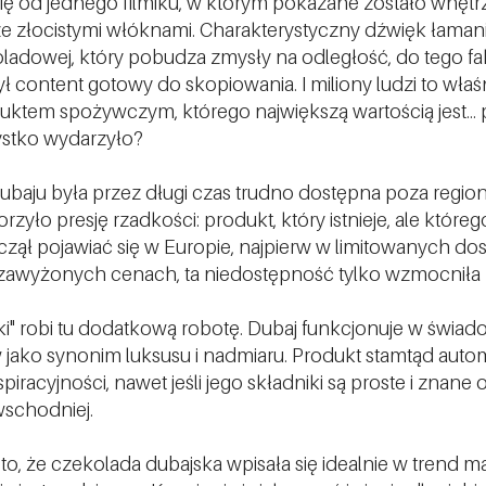
ię od jednego filmiku, w którym pokazane zostało wnętr
ze złocistymi włóknami. Charakterystyczny dźwięk łamani
adowej, który pobudza zmysły na odległość, do tego fak
ył content gotowy do skopiowania. I miliony ludzi to właśn
duktem spożywczym, którego największą wartością jest...
zystko wydarzyło?
ubaju była przez długi czas trudno dostępna poza regio
orzyło presję rzadkości: produkt, który istnieje, ale któr
czął pojawiać się w Europie, najpierw w limitowanych do
 zawyżonych cenach, ta niedostępność tylko wzmocniła
ki" robi tu dodatkową robotę. Dubaj funkcjonuje w świa
ako synonim luksusu i nadmiaru. Produkt stamtąd auto
spiracyjności, nawet jeśli jego składniki są proste i znan
wschodniej.
eż to, że czekolada dubajska wpisała się idealnie w trend 