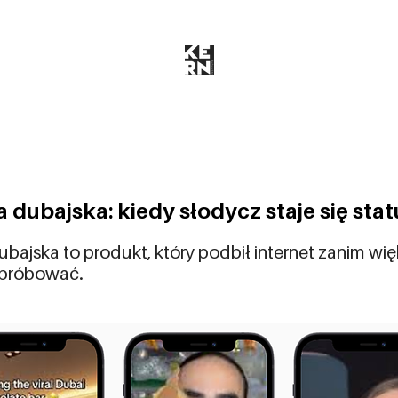
 dubajska: kiedy słodycz staje się sta
bajska to produkt, który podbił internet zanim wię
spróbować.