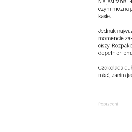
Nie jest tania.
czym można po
kasie.
Jednak najważn
momencie zakup
ciszy. Rozpako
dopełnieniem, 
Czekolada dub
mieć, zanim je
Poprzedni