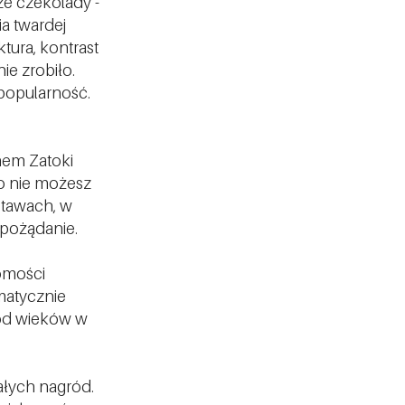
ze czekolady -
a twardej
tura, kontrast
ie zrobiło.
 popularność.
nem Zatoki
ego nie możesz
stawach, w
 pożądanie.
domości
matycznie
e od wieków w
małych nagród.