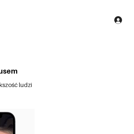
tusem
kszość ludzi