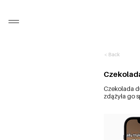
< Back
Czekolada
Czekolada du
zdążyła go 