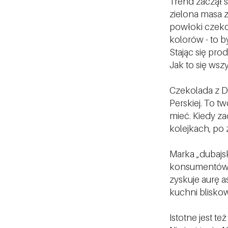
Trend zaczął s
zielona masa 
powłoki czekol
kolorów - to b
Stając się pro
Jak to się ws
Czekolada z D
Perskiej. To tw
mieć. Kiedy za
kolejkach, po
Marka „dubajs
konsumentów j
zyskuje aurę a
kuchni blisko
Istotne jest t