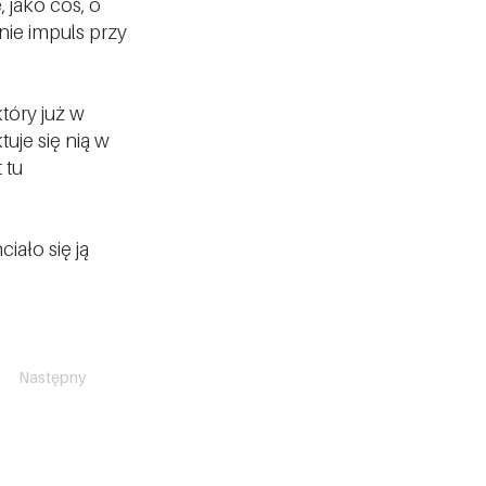
, jako coś, o
ie impuls przy
tóry już w
uje się nią w
 tu
ało się ją
Następny