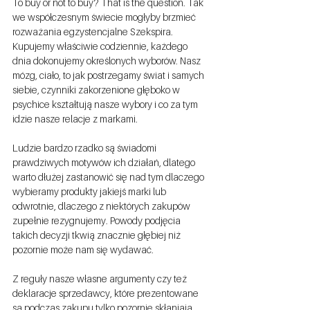
To buy or not to buy? That is the question. Tak 
we współczesnym świecie mogłyby brzmieć 
rozważania egzystencjalne Szekspira. 
Kupujemy właściwie codziennie, każdego 
dnia dokonujemy określonych wyborów. Nasz 
mózg, ciało, to jak postrzegamy świat i samych 
siebie, czynniki zakorzenione głęboko w 
psychice kształtują nasze wybory i co za tym 
idzie nasze relacje z markami. 
Ludzie bardzo rzadko są świadomi 
prawdziwych motywów ich działań, dlatego 
warto dłużej zastanowić się nad tym dlaczego 
wybieramy produkty jakiejś marki lub 
odwrotnie, dlaczego z niektórych zakupów 
zupełnie rezygnujemy. Powody podjęcia 
takich decyzji tkwią znacznie głębiej niż 
pozornie może nam się wydawać. 
Z reguły nasze własne argumenty czy też 
deklaracje sprzedawcy, które prezentowane 
są podczas zakupu tylko pozornie skłaniają 