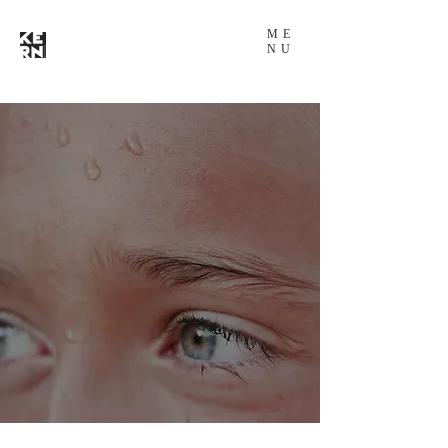
ME
NU