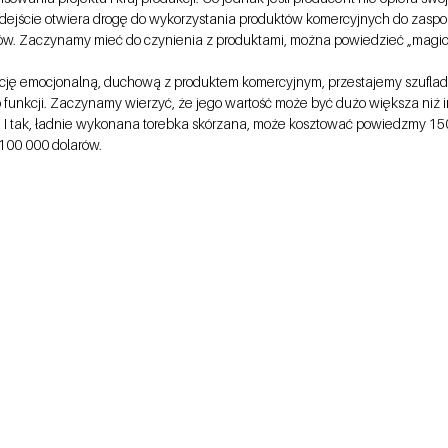
dejście otwiera drogę do wykorzystania produktów komercyjnych do zaspo
w. Zaczynamy mieć do czynienia z produktami, można powiedzieć „magic
lację emocjonalną, duchową z produktem komercyjnym, przestajemy szufla
 funkcji. Zaczynamy wierzyć, że jego wartość może być dużo większa niż i
ii. I tak, ładnie wykonana torebka skórzana, może kosztować powiedzmy 150
 100 000 dolarów.