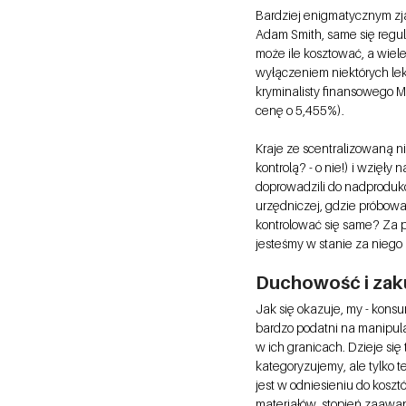
Bardziej enigmatycznym zja
Adam Smith, same się regul
może ile kosztować, a wiele
wyłączeniem niektórych le
kryminalisty finansowego Ma
cenę o 5,455%). 
Kraje ze scentralizowaną ni
kontrolą? - o nie!) i wzięł
doprowadzili do nadproduk
urzędniczej, gdzie próbowa
kontrolować się same? Za pom
jesteśmy w stanie za niego 
Duchowość i zak
Jak się okazuje, my - konsu
bardzo podatni na manipula
w ich granicach. Dzieje si
kategoryzujemy, ale tylko t
jest w odniesieniu do koszt
materiałów, stopień zaawans