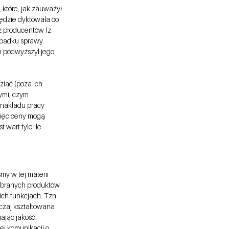
które, jak zauważył 
będzie dyktowała co 
z producentów (z 
ypadku sprawy 
ń podwyższył jego 
ziać (poza ich 
ymi, czym 
nakładu pracy 
więc ceny mogą 
 wart tyle ile 
y w tej materii 
wybranych produktów 
ch funkcjach. Tzn. 
czaj kształtowana 
ając jakość 
ej komunikacji o 