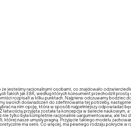
o że jesteśmy racjonalnymi osobami, co znajdowało odzwierciedl
ch takich jak EBK, według których konsument przechodził prostą
omiści rozpisali w kilku punktach. Najpierw odczuwamy bodziec do 
y swoich doświadczeń do zdefiniowania tej potrzeby, następnie
ybrać na nim opcję, która w sposób najpełniejszy odpowiadać będ
Z łatwością przyjęta została ta koncepcja w świecie naukowym, a 
nie tylko była kompletnie racjonalnie uargumentowana, ale też 
i, której nasze umysły pragną. Przyjęcie takiego modelu zachowan
teoretycznie ma sens. Co więcej, ma pewnego rodzaju pokrycie w r