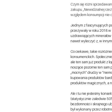
Czym się różni sprzedawan
zakupu „Niewidzialnej rzeź
względem konsumpcji nie do
Jednym z fascynujących po
przeżywały w roku 2018 w S
uzdrawiających minerałów wi
nawet wyleczyć z, w innym 
Co ciekawe, takie rozróżni
konsumenckich. Społecznie
ale ten sam już produkt z l
noszące pozornie ten sam p
„mocnych” drudzy w “niemo
kupowania produktów bardzo
produktów magicznych, a n
Ale i tu nie jesteśmy konse
(statystycznie zaledwie 50
bezdomności i skrajnego ub
był wykonany przez robotni