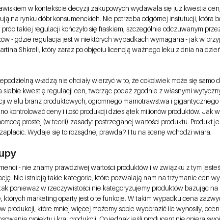
wiskiem w kontekście decyzji zakupowych wydawała się już kwestia cen, 
ują na rynku dóbr konsumenckich. Nie potrzeba odgórnej instutucji, która 
 prób takiej regulacji kończyło się fiaskiem, szczególnie odczuwanym prze
ków - gdzie regulacja jest w niektórych wypadkach wymagana - jak w prz
rtina Shkreli, który zaraz po objęciu licencją ważnego leku z dnia na dzie
epodzielną władzą nie chciały wierzyć w to, że cokolwiek może się samo d
y na siebie kwestię regulacji cen, tworząc podaż zgodnie z własnymi wytyczn
cji wielu branż produktowych, ogromnego marnotrawstwa i gigantycznego 
no kontrolować ceny i ilość produkcji dziesiątek milionów produktów. Jak 
ocą prostej (w teorii) zasady: postrzeganej wartości produktu. Produkt jest
zapłacić. Wydaje się to rozsądne, prawda? I tu na scenę wchodzi wiara. 
upy
menci - nie znamy prawdziwej wartości produktów i w związku z tym jesteśm
cję. Nie istnieją takie kategorie, które pozwalają nam na trzymanie cen 
ę tak ponieważ w rzeczywistości nie kategoryzujemy produktów bazując na i
e, których marketing oparty jest o te funkcje. W takim wypadku cena zazwy
ów produkcji, które mniej więcej możemy sobie wyobrazić ile wynosiły, oceni
owania projektu i kraj produkcji. Co jednak jeśli producent nie opiera swoj