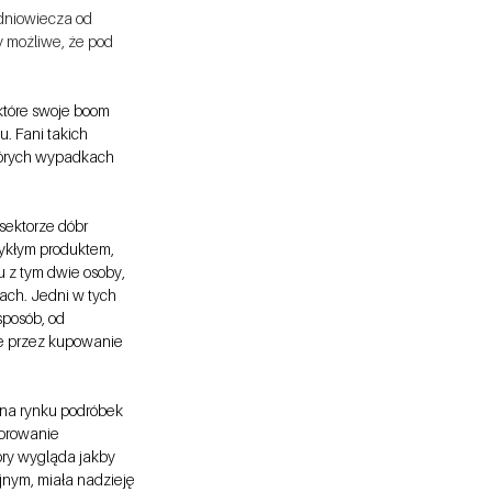
dniowiecza od 
y możliwe, że pod 
które swoje boom 
. Fani takich 
których wypadkach 
sektorze dóbr 
ykłym produktem, 
u z tym dwie osoby, 
ach. Jedni w tych 
posób, od 
ze przez kupowanie 
 na rynku podróbek 
zorowanie 
óry wygląda jakby 
jnym, miała nadzieję 