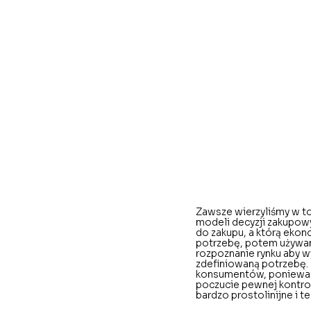
Zawsze wierzyliśmy w t
modeli decyzji zakupowy
do zakupu, a którą ekon
potrzebę, potem używam
rozpoznanie rynku aby w
zdefiniowaną potrzebę. 
konsumentów, ponieważ 
poczucie pewnej kontrol
bardzo prostolinijne i 