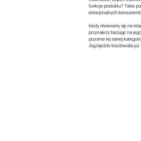
funkcje produktu? Takie po
emocjonalnych konsumentó
Kiedy otwieramy się na re
przynależy bazując na jego
pozornie tej samej kategor
Bag 
będzie kosztowała już