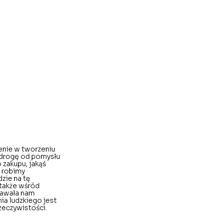
enie w tworzeniu 
 drogę od pomysłu 
zakupu, jakąś 
 robimy 
zie na tę 
także wśród 
dawała nam 
ia ludzkiego jest 
zeczywistości. 