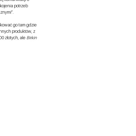
kojenia potrzeb 
znymi”.
dkować go tam gdzie 
nnych produktów, z 
0 złotych, ale 
Birkin 