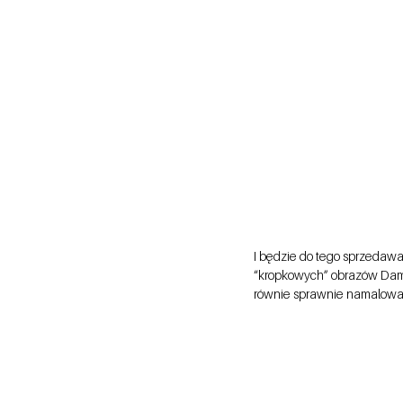
I będzie do tego sprzedaw
“kropkowych” obrazów Damie
równie sprawnie namalowałby